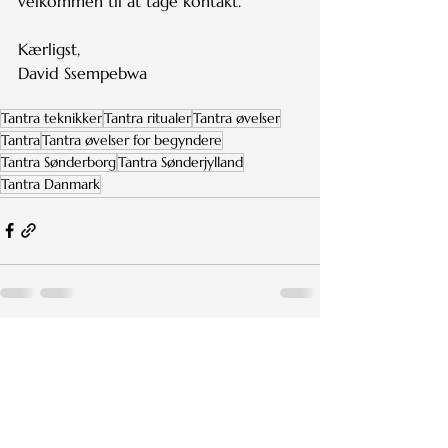
velkommen til at tage kontakt.
Kærligst,
David Ssempebwa
Tantra teknikker
Tantra ritualer
Tantra øvelser
Tantra
Tantra øvelser for begyndere
Tantra Sønderborg
Tantra Sønderjylland
Tantra Danmark
Se alle
Seneste blogindlæg