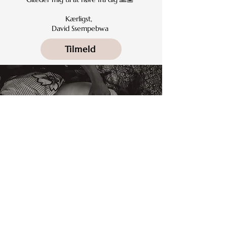
Kærligst,
David Ssempebwa
Tilmeld
©
Copyright og ophavsret 2024. Alt indhold på
davidssempebwa.dk samt på David Ssempebwas
sociale medier tilhører retsmæssigt David
Ssempebwa og må ikke bruges, deles eller