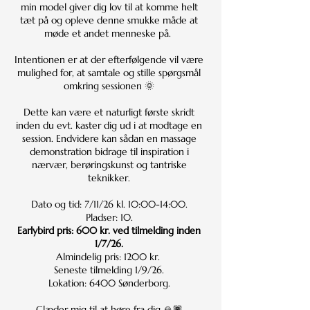
min model giver dig lov til at komme helt
tæt på og opleve denne smukke måde at
møde et andet menneske på.
Intentionen er at der efterfølgende vil være
mulighed for, at samtale og stille spørgsmål
omkring sessionen 🌞
Dette kan være et naturligt første skridt
inden du evt. kaster dig ud i at modtage en
session. Endvidere kan sådan en massage
demonstration bidrage til inspiration i
nærvær, berøringskunst og tantriske
teknikker.
Dato og tid: 7/11/26 kl. 10:00-14:00.
Pladser: 10.
Earlybird pris: 600 kr. ved tilmelding inden
1/7/26.
Almindelig pris: 1200 kr.
Seneste tilmelding 1/9/26.
Lokation: 6400 Sønderborg.
Glæder mig til at høre fra dig 🙏🏾