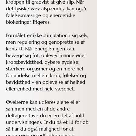
kroppen til gradvist at give slip. Når
det fysiske væv afspændes, kan også
følelsesmæssige og energetiske
blokeringer frigøres.
Formålet er ikke stimulation i sig selv,
men regulering og genoprettelse af
kontakt. Når energien igen kan
bevæge sig frit, oplever mange øget
kropsbevidsthed, dybere nydelse,
stærkere orgasmer og en mere hel
forbindelse mellem krop, følelser og
bevidsthed - en oplevelse af helhed
eller enhed med hele væsenet.
Øvelserne kan udføres alene eller
sammen med en af de andre
deltagere (hvis du er en del af hold
undervisningen). Er du på et 1:1 forløb,
så har du også mulighed for at
undersøge og udforske selv og