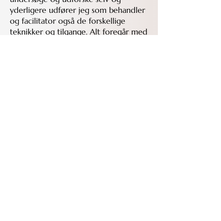
yderligere udfører jeg som behandler
og facilitator også de forskellige
teknikker og tilgange. Alt foregår med
respekt, tydelig kommunikation og
langsom væren.
I min tantriske undervisning og
behandling betragtes dearmering af
anus og yoni, som en oftest
kærkommen praksis, med potentielt
dybt transformerende veje til kropslig
integration og spirituel indsigt.