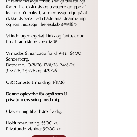
Et tantramassage forløb særligt tilrettelagt
for en lille eksklusiv og tryggere gruppe af
kvinder på maks 4, som er nysgerrige på at
dykke dybere ned i både anal dearmering
og yoni massage i fællesskab 🌿🫶🏾✨
Vi inddrager legetøj, kinks og fantasier ud
fra et tantrisk perspektiv 🤎
Vi mødes 6 mandage fra kl. 9-12 i 6400
Sønderborg.
Datoerne: 10/8/26, 17/8/26, 24/8/26,
31/8/26, 7/9/26 og 14/9/26
OBS! Seneste tilmelding: 1/8/26.
Denne oplevelse fås også som 1:1
privatundervisning med mig.
Glæder mig til at høre fra dig.
Holdundervisning: 5500 kr.
Privatundervisning: 9000 kr.